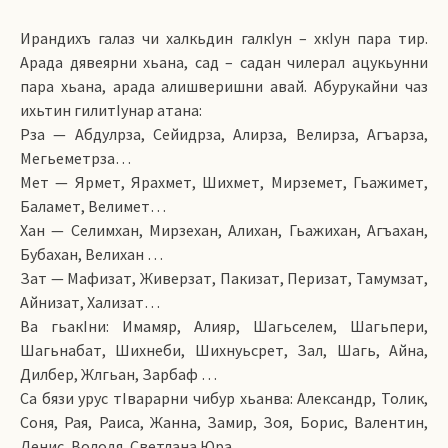
Ирандихъ галаз чи халкьдин галкIун – хкIун пара тир.
Арада дявеярни хьана, сад – садан чилерал ацукьунни
пара хьана, арада алишверишни авай. Абурукайни чаз
ихьтин гилитIунар атана:
Рза — Абдулрза, Сейидрза, Алирза, Велирза, Агъарза,
Мегьеметрза…
Мет — Ярмет, Ярахмет, Шихмет, Мирземет, Гьажимет,
Баламет, Велимет…
Хан — Селимхан, Мирзехан, Алихан, Гьажихан, Агъахан,
Бубахан, Велихан …
Зат — Мафизат, Живерзат, Пакизат, Перизат, Тамумзат,
Айнизат, Хализат…
Ва гьакIни: Имамяр, Алияр, Шагьселем, Шагьпери,
Шагьнабат, Шихнеби, Шихнуьсрет, Зал, Шагь, Айна,
Дилбер, Жлгьан, Зарбаф …
Са бязи урус тIварарни чибур хьанва: Александр, Толик,
Соня, Рая, Раиса, Жанна, Замир, Зоя, Борис, Валентин,
Денис, Володя, Светлана Юра.