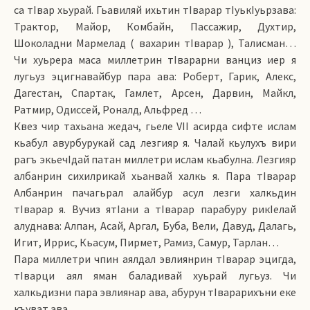
са тIвар хьурай. Гьавиляй ихьтин тIварар тIуькIуьрзава:
Трактор, Майор, Комбайн, Пассажир, Духтир,
Шоколадни Мармелад ( вахарин тIварар ), Талисман…
Чи хуьрера маса миллетрин тIварарни ванциз иер я
лугьуз эцигнавайбур пара ава: Роберт, Гарик, Алекс,
Дагестан, Спартак, Гамлет, Арсен, Дарвин, Майкл,
Ратмир, Одиссей, Роналд, Альфред …
Квез чир тахьана жедач, гьеле VII асирда сифте ислам
кьабул авурбурукай сад лезгияр я. Чалай кьулухъ вири
рагъ экьечIдай патан миллетри ислам кьабулна. Лезгияр
албанрин сихилрикай хьанвай халкь я. Пара тIварар
Албанрин пачагьрал алайбур асул лезги халкьдин
тIварар я. Вучиз ятIани а тIварар парабуру рикIелай
алуднава: Алпан, Асай, Аргал, Буба, Вели, Давуд, Далагь,
Игит, Иррис, Кьасум, Пирмет, Рамиз, Самур, Тарлан…
Пара миллетри чпин аялдал эвлиянрин тIварар эцигда,
тIварци аял яман баладивай хуьрай лугьуз. Чи
халкьдизни пара эвлиянар ава, абурун тIварарихъни еке
къуват ава.