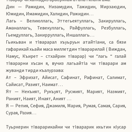
Дин — Рамидин, Низамудин, Тажидин, Мирзаюдин,
Юмидин, Имамидин, Халидин, Ражидин…
Лагь – Велиюллагь, Эттегьеятуллагь, Закируллагь,
Аманаллагь, Тевекуллагь, Райфуллагь, Резбуллагь,
Гьемдуллагь, Закирруллагь, Иншаллагь…
Гьикьван и тIварарал хъуьруьн атайтIани, са бязи
гафарикай хьайи маса миллетдин тIварарилай ( Виждан,
Намус, Къирет – стхайрин тIварар) чи “лагь “ галай
тIварарни хъсан я, вучиз лагьайтIа чи тIварари ам
жуванди тирди къалурзава:
Ат – Эфризат, Айисат, Сафинат, Рафинат, Салимат,
Сайисат, Разият, Наимат…
Ят — Некъият, Рукъуят, Русмият, Марият, Назмият,
Раният, Наият, Инаят, Аният …
Я — Репия, Сефия, Джамиля, Мария, Румая, Самая, Сария,
Сурая, Разия…
Туьркерин тIварарикайни чи тIварарик ихьтин кIусар