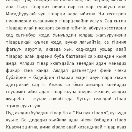
ава. Гьар тIварциз вичин сир ва кар туькIуьн ава.
Масадбурукай чун тIварци чара ийизва. Чи хесетрин
писвилерни хъсанвилер тIварцелайни аслу я. Сад хьтин
тIварар алай инсанриз фикир гайитIа, абурун хесетарни
сад хьтинбур жеда. Уьмуьрдин юлдаш жагъурунизни
тIварцикай куьмек жеда, вучиз лагьайтIа, са тIимил
фагьум авуртIа, аквада хьи, сад-садаз ухшар авай
тIварар алай дидени буба бахтавай са хизандин кьил
жеда. Аялдиз тIвар хкягъдайла эвелдай адан манадиз
фикир гана канда. Аялдал рагьметдиз фейи чIехи
бубайрин – бадейрин тIварар эхциг авун пара хъсан
адетрикай сад я. Анжах са бязи хизанра кьейидаз
гьуьрмет ийиз адан тIвар къуна эвериз жезвач, аялдиз
жуьреба — жуьре лакIаб яда. Лугьуз тежедай тIвар
эцигун дуьз туш.
Пуд аялдин бубадин тIвар Ба я. “ Им вуч тIвар я”, лугьуда
куьне. Ба дидедиз хьайила адал чIехи бубадин тIвар
Кьасум эцигна, амма кIвале авай хизандивай тIвар къаз