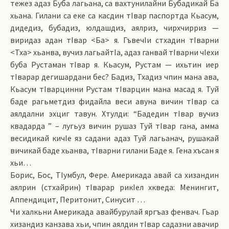
тежез адаз Буба лагьана, са вахтунилайни Бубадикай Ба
хьана. Гилани са еке са касдин тIвар паспортда Кьасум,
дидедиз, бубадиз, юлдашдиз, аялриз, чирхчирриз —
виридаз адан тIвар <Ба> я. ГъвечIи стхадин тIварни
<Тха> хьанва, вучиз лагьайтIа, адаз ганвай тIварни чIехи
буба Рустаман тIвар я. Кьасум, Рустам — ихьтин иер
тIварар дегишардани бес? Бадиз, Тхадиз чпин мана ава,
Кьасум тIварцинни Рустам тIварцин мана масад я. Туй
баде рагьметдиз фидайла веси авуна вичин тIвар са
аялдални эхциг тавун. Хтулди: “Бадедин тIвар вучиз
квадарда ” – лугьуз вичин рушаз Туй тIвар гана, амма
весидикай кичIе яз садани адаз Туй лагьанач, рушакай
вичикай баде хьанва, тIварни гилани Баде я. Гена хъсан я
хьи…
Борис, Бос, ТIумбул, Фере. Америкада авай са хизандин
аялрин (стхайрин) тIварар рикIел хкведа: Менингит,
Аппендицит, Перитонит, Синусит …
Чи халкьни Америкада авайбурулай яргъаз фенвач. Гьар
хизандиз канзава хьи, чпин аялдин тIвар садазни авачир