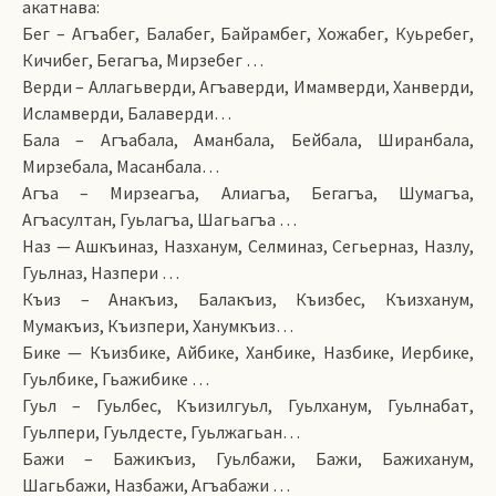
акатнава:
Бег – Агъабег, Балабег, Байрамбег, Хожабег, Куьребег,
Кичибег, Бегагъа, Мирзебег …
Верди – Аллагьверди, Агъаверди, Имамверди, Ханверди,
Исламверди, Балаверди…
Бала – Агъабала, Аманбала, Бейбала, Ширанбала,
Мирзебала, Масанбала…
Агъа – Мирзеагъа, Алиагъа, Бегагъа, Шумагъа,
Агъасултан, Гуьлагъа, Шагьагъа …
Наз — Ашкъиназ, Назханум, Селминаз, Се­гьерназ, Назлу,
Гуьлназ, Назпери …
Къиз – Анакъиз, Балакъиз, Къизбес, Къизханум,
Мумакъиз, Къизпери, Ханумкъиз…
Бике — Къизбике, Айбике, Ханбике, Назбике, Иербике,
Гуьлбике, Гьажибике …
Гуьл – Гуьлбес, Къизилгуьл, Гуьлханум, Гуьлнабат,
Гуьлпери, Гуьлдесте, Гуьлжагьан…
Бажи – Бажикъиз, Гуьлбажи, Бажи, Бажиханум,
Шагьбажи, Назбажи, Агъабажи …