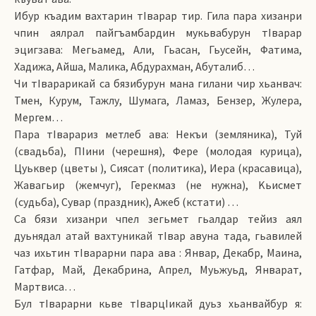
Ибур къадим вахтарин тIварар тир. Гила пара хизанри
чпин аялрал пайгъамбардин мукьвабурун тIварар
эцигзава: Мегьамед, Али, Гьасан, Гьусейн, Фатима,
Хадижа, Айша, Малика, Абдурахман, Абуталиб…
Чи тIварарикай са бязибурун мана гилани чир хьанвач:
Тмен, Курум, Тажлу, Шумага, Ламаз, Бензер, Жулера,
Мергем…
Пара тIварариз метлеб ава: Некъи (земляника), Туй
(свадьба), ПIини (черешня), Фере (молодая курица),
Цуьквер (цветы ), Сиясат (политика), Иера (красавица),
Жавагьир (жемчуг), Герекмаз (не нужна), Kьисмет
(судьба), Сувар (праздник), Ажеб (кстати) …
Са бязи хизанри чпел зегьмет гьалдар тейиз аял
дуьнядал атай вахтуникай тIвар авуна тада, гьавилей
чаз ихьтин тIварарни пара ава : Январ, Декабр, Маина,
Гатфар, Май, Декабрина, Апрел, Муьжуьд, Январат,
Мартвиса…
Бул тIварарни кьве тIварцIикай дуьз хьанвайбур я: