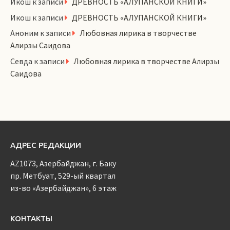
Икош
к записи
ДРЕВНОСТЬ «АЛУПАНСКОЙ КНИГИ»
Икош
к записи
ДРЕВНОСТЬ «АЛУПАНСКОЙ КНИГИ»
Аноним
к записи
Любовная лирика в творчестве
Алирзы Саидова
Севда
к записи
Любовная лирика в творчестве Алирзы
Саидова
АДРЕС РЕДАКЦИИ
AZ1073, Азербайджан, г. Баку
пр. Метбуат, 529-ый квартал
из-во «Азербайджан», 6 этаж
КОНТАКТЫ