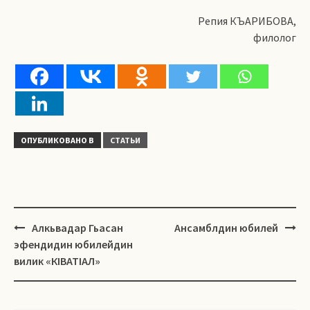
Репия КЪАРИБОВА,
филолог
ОПУБЛИКОВАНО В
СТАТЬИ
Навигация
Алкьвадар Гьасан
Ансамблдин юбилей
эфендидин юбилейдин
вилик «КІВАТІАЛ»