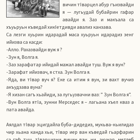
вичин тIварцел абур гъизвайди
я — лугьудай бубайрин гафар
авайди я. Заз и макъала са
хъуьруьн къведай хикIетдивди авализ канзава.
Са лезги хуьрин идарадай маса хуьруьн идарадиз зенг
ийизва са касди:
-Алло. Рахазвайди вуж я ?
-Зун я, Волга я.
-Заз зарафатар ийидай мажал авайди туш. Вуж я вун?
-Зарафат ийизвач, я стха. Зун Волга я.
-Яда, ви тIвар вуч я? Еке са итим я вун, зи вахт вучиз
акъудзава вуна?
-Я хизан сагъ хьайиди, за лугьузвачни ваз: ” Зун Волга я”.
-Вун Волга ятIа, зунни Мерседес я – лагьана хъел кваз а
пата авайда.
Аялдал тIвар эцигдайла буба–дидедиз, мукьва-кьилидаз
чир хьана канда хьи, тIвар иер ван къведай гьарфарин
са гаф туш, тIварцизни вичин ван, ни, акунар, метлеб