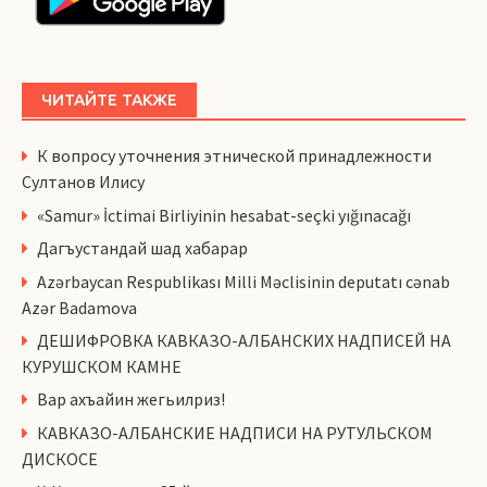
ЧИТАЙТЕ ТАКЖЕ
К вопросу уточнения этнической принадлежности
Султанов Илису
«Samur» İctimai Birliyinin hesabat-seçki yığınacağı
Дагъустандай шад хабарар
Azərbaycan Respublikası Milli Məclisinin deputatı cənab
Azər Badamova
ДЕШИФРОВКА КАВКАЗО-АЛБАНСКИХ НАДПИСЕЙ НА
КУРУШСКОМ КАМНЕ
Вар ахъайин жегьилриз!
КАВКАЗО-АЛБАНСКИЕ НАДПИСИ НА РУТУЛЬСКОМ
ДИСКОСЕ