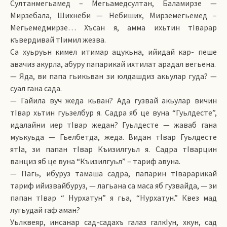
Султанмегьамед – Мегьамедсултан, Баламирзе —
Мирзебала, Шихнеби — Небиших, Мирземегьемед –
Мегьемедмирзе… Хъсан я, амма ихьтин тIварар
къвердивай тIимил жезва.
Са хуьруьн кимел итимар ацукьна, ийидай кар- пеше
авачиз акурла, абуру папарикай ихтилат арадал вегьена.
— Яда, ви папа гьикьван зи юлдашдиз акьулар гуда? —
cуал гана сада.
— Гайила вуч жеда кьван? Ада гузвай акьулар вичин
тIвар хьтин гуьзелбур я. Садра яб це вуна “Гуьлдесте”,
идалайни иер тIвар жедан? Гуьлдесте — жаваб гана
муькуьда — Гьелбетда, жеда. Видан тIвар Гуьлдесте
ятIа, зи папан тIвар Къизилгуьл я. Садра тIварцин
ванциз яб це вуна “Къизилгуьл” – тариф авуна.
— Пагь, ибуруз тамаша садра, папарин тIварарикай
тариф ийизвайбуруз, — лагьана са маса яб гузвайда, — зи
папан тIвар “ Нурхатун” я гьа, “Нурхатун.” Квез мад
лугьудай гаф аман?
Уьлквеяр, инсанар сад-садахъ галаз галкIун, хкун, сад