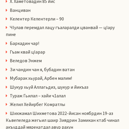
Х. Хаметовадин 85 йис
Ванциван
Келентер Келентерли – 90
ЧIулав перемдал лацу гъаларалди цванвай — цIару
пине
Баркадин чар!
Гъам квай цlарар
Веледов Энжем
Зи чандин чан я, бубадин ватан
Мубарак хьурай, Арбен малим!
Шукур хьуй Аллагьдиз, шукур и йикъаз
Тураж Гьилал – хайи ч1алал
Желил Хейирбег Комратлы
Шихжамал Шихметова 2022-йисан ноябрдин 19-аз
Кьвепеледа жегьил шаир Зиядрин Замикан ктаб чинал
акъуддай мярекатдал авур рахун