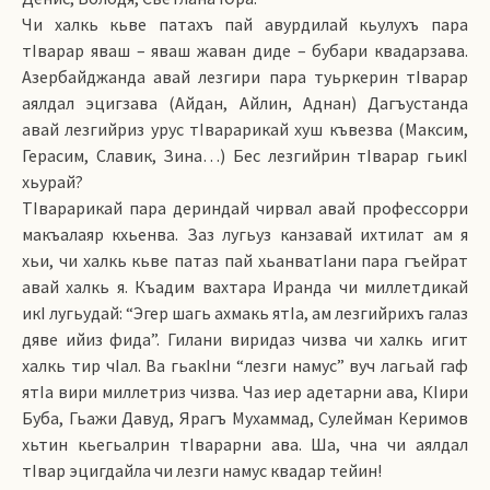
Чи халкь кьве патахъ пай авурдилай кьулухъ пара
тIварар яваш – яваш жаван диде – бубари квадарзава.
Азербайджанда авай лезгири пара туьркерин тIварар
аялдал эцигзава (Айдан, Айлин, Аднан) Дагъустанда
авай лезгийриз урус тIварарикай хуш къвезва (Максим,
Герасим, Славик, Зина…) Бес лезгийрин тIварар гьикI
хьурай?
ТIварарикай пара дериндай чирвал авай профессорри
макъалаяр кхьенва. Заз лугьуз канзавай ихтилат ам я
хьи, чи халкь кьве патаз пай хьанватIани пара гъейрат
авaй халкь я. Къадим вахтара Иранда чи миллетдикай
икI лугьудай: “Эгер шагь ахмакь ятIа, ам лезгийрихъ галаз
дяве ийиз фида”. Гилани виридаз чизва чи халкь игит
халкь тир чIал. Ва гьакIни “лезги намус” вуч лагьай гаф
ятIа вири миллетриз чизва. Чаз иер адетарни ава, КIири
Буба, Гьажи Давуд, Ярагъ Мухаммад, Сулейман Керимов
хьтин кьегьалрин тIварарни ава. Ша, чна чи аялдал
тIвар эцигдайла чи лезги намус квадар тейин!