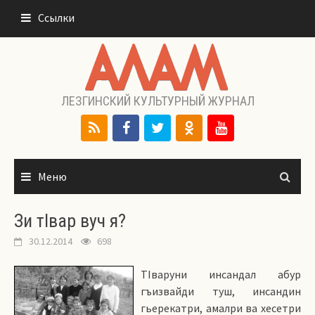
Перейти
Ссылки
к
содержимому
ЛЕЗГИНСКИЙ КУЛЬТУРНЫЙ ЖУРНАЛ
Меню
Зи тIвар вуч я?
30.12.2014
698
ТIваруни инсандал абур
гъизвайди туш, инсандин
гьерекатри, амалри ва хесетри