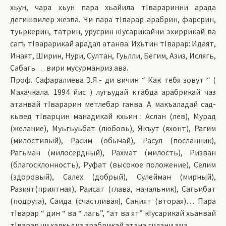
хьун, чара хьун пара хьайила тIвараринни арада
дегишвилер жезва. Чи пара тIварар арабрин, фарсрин,
туьркерин, татрин, урусрин кIусарикайни эхиррикай ва
сагъ тIварарикай арадал атанва. Ихьтин тIварар: Идаят,
Инаят, Ширин, Нури, Султан, Гуьлли, Бегим, Азиз, Ислягь,
Сабагь … вири мусурманриз ава.
Проф. Сафаралиева Э.Я.- ди вичин “ Как тебя зовут “ (
Махачкала. 1994 йис ) лугьудай ктабда арабрикай чаз
атанвай тIварарин метлебар ганва. А макъаладай сад-
кьвед тIварцин манадикай кхьин : Аслан (лев), Мурад
(желание), Муьгьуьбат (любовь), Якъут (яхонт), Рагим
(милостивый), Расим (обычай), Расул (посланник),
Рагьман (милосердный), Рахмат (милость), Ризван
(благосклонность), Руфат (высокое положение), Селим
(здоровый), Салех (добрый), Сулейман (мирный),
Разият(приятная), Раисат (глава, начальник), Сагьибат
(подруга), Саида (счастливая), Саният (вторая)… Пара
тIварар “ дин “ ва “ лагь”, “ат ва ят” кIусарикай хьанвай
тIварар чи халкьдиз арабрикай атана гилани ама.